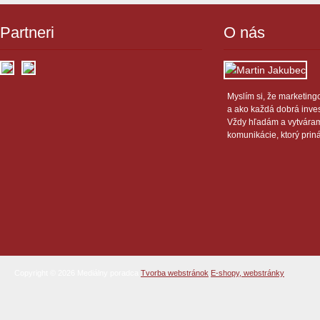
Partneri
O nás
Myslím si, že marketing
a ako každá dobrá invest
Vždy hľadám a vytváram
komunikácie, ktorý prin
Copyright © 2026 Mediálny poradca
Tvorba webstránok
E-shopy, webstránky