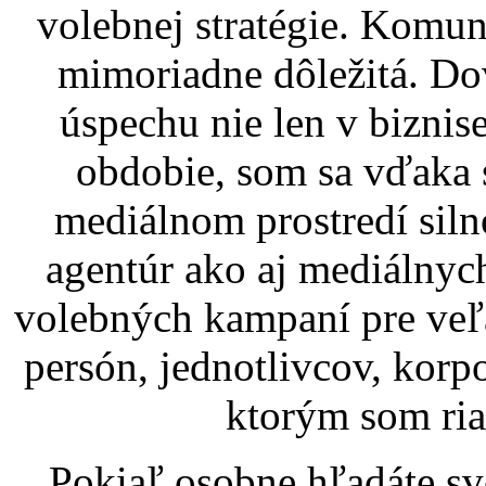
volebnej stratégie. Komun
mimoriadne dôležitá. Dov
úspechu nie len v biznise
obdobie, som sa vďaka s
mediálnom prostredí siln
agentúr ako aj mediálnyc
volebných kampaní pre ve
persón, jednotlivcov, korpor
ktorým som ria
Pokiaľ osobne hľadáte s