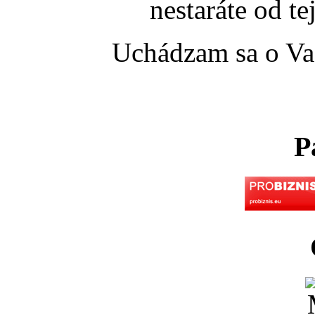
nestaráte od te
Uchádzam sa o Vaš
P