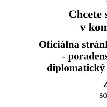
Chcete 
v kom
Oficiálna strá
- poraden
diplomatický 
s