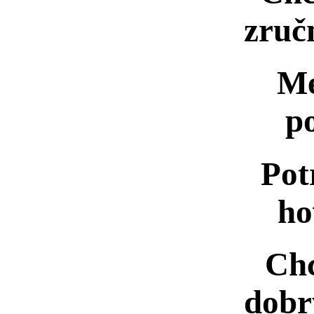
zruč
Me
p
Pot
ho
Chc
dobr